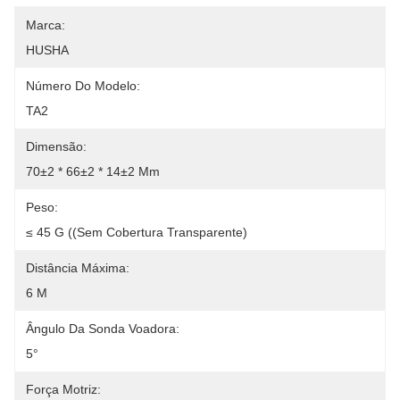
Marca:
HUSHA
Número Do Modelo:
TA2
Dimensão:
70±2 * 66±2 * 14±2 Mm
Peso:
≤ 45 G ((sem Cobertura Transparente)
Distância Máxima:
6 M
Ângulo Da Sonda Voadora:
5°
Força Motriz: