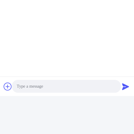
Etiquetas:
Cartuchos De Pistolas De Atordoamento
Acessórios Para Pistolas De Atordoamento
Bateria De Arma De Atordoamento
Photo