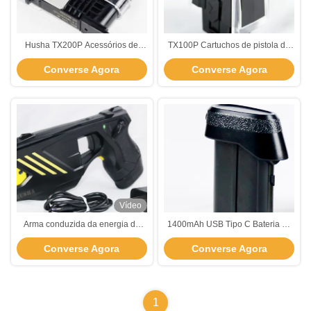
Husha TX200P Acessórios de
TX100P Cartuchos de pistola de
arma de choque Cartucho de
choque elétrico de tiro único
Converse Agora
Converse Agora
retenção remoto Peso leve
Vídeo
Arma conduzida da energia da
1400mAh USB Tipo C Bateria de
arma de choque da indicação
arma de atordoamento
Converse Agora
Converse Agora
digital IP57 impermeável dos
Carregamento rápido e eficiente
cartuchos duplos
1