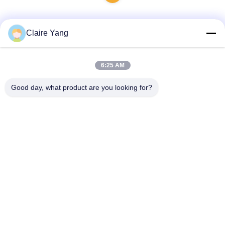
Claire Yang
Contato rápido
6:25 AM
Endereço
Good day, what product are you looking for?
17º andar, Bloco 9A, Parque Científico Baoneng,
Comunidade Qinghu, Distrito de Longhua, Cidade de
Shenzhen, Província de Guangdong, China
Telefone
86-0755-33977936
E-mail
info@hushacn.com