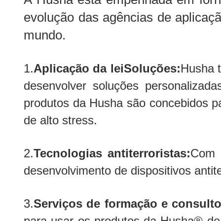
evolução das agências de aplicaçã
mundo.
1.
Aplicação da lei
Soluções
:
Husha t
desenvolver soluções personalizad
produtos da Husha são concebidos pa
de alto stress.
2.
Tecnologias antiterroristas:
Com a
desenvolvimento de dispositivos antit
3.
Serviços de formação e consulto
para usar os produtos da Husha® de