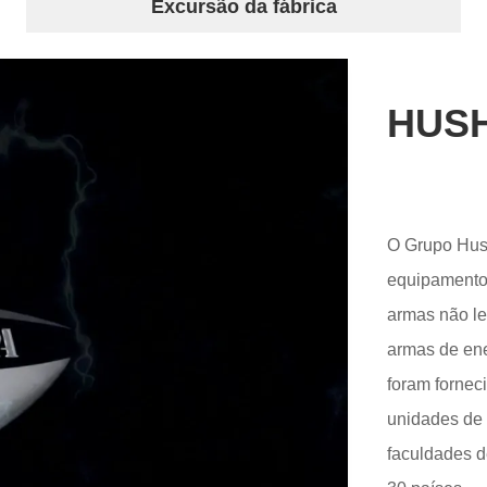
Excursão da fábrica
HUS
O Grupo Hush
equipamentos 
armas não le
armas de energia
foram fornec
unidades de 
faculdades d