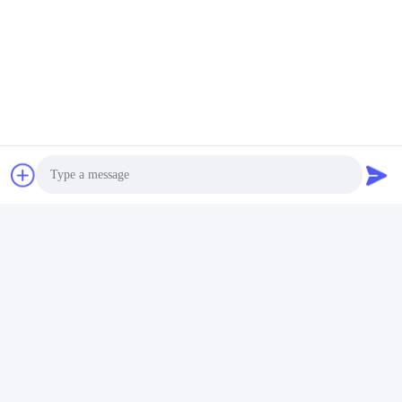
Etiquetas:
Armas De Choque Elétrico
Pistola De Choque Husha
Arma De Choque Elétrico
Contato rápido
Photo
Endereço
Video Call
17º andar, Bloco 9A, Parque Científico Baoneng,
Comunidade Qinghu, Distrito de Longhua, Cidade de
Audio Call
Shenzhen, Província de Guangdong, China
Telefone