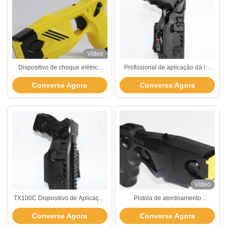
Vídeo
Dispositivo de choque elétrico
Profissional de aplicação da lei
não letal de arma de
arma de energia conduzida arma
Converse Agora
Converse Agora
atordoamento para segurança
de atordoamento TX100C
Vídeo
TX100C Dispositivo de Aplicação
Pistola de atordoamento
da Lei Pistola de Assustador
profissional TX100C Ferramenta
Converse Agora
Converse Agora
Profissional de Um Tiro Fácil de
de aplicação da lei Arma de
Usar
energia conduzida