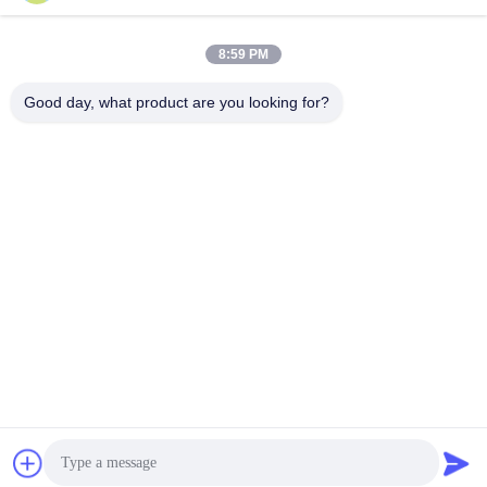
Contato rápido
8:59 PM
Endereço
Good day, what product are you looking for?
17º andar, Bloco 9A, Parque Científico Baoneng,
Comunidade Qinghu, Distrito de Longhua, Cidade de
Shenzhen, Província de Guangdong, China
Telefone
86-0755-33977936
E-mail
info@hushacn.com
Política de privacidade
|
Mapa do Site
| Boa qualidade de China
Arma de energia conduzida Fornecedor. © de Copyright 2024-
2026 HUSHA GROUP . Todos os direitos reservados.