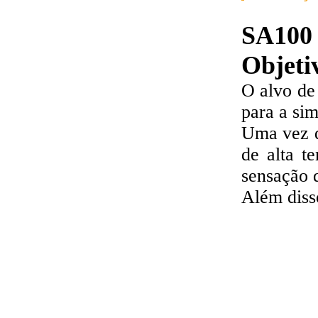
SA100
Objeti
O alvo de
para a sim
Uma vez q
de alta t
sensação 
Além disso