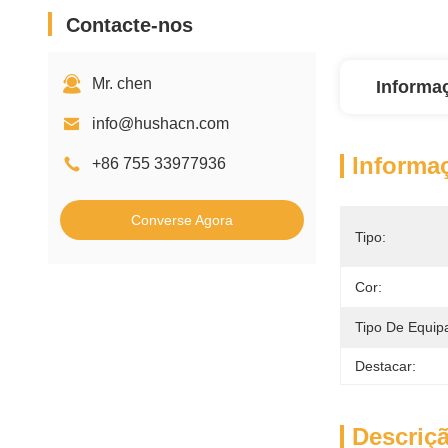
Contacte-nos
Mr. chen
Informa
info@hushacn.com
Informa
+86 755 33977936
Converse Agora
Tipo:
Cor:
Tipo De Equip
Destacar:
Descriç