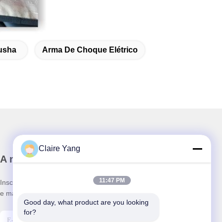
usha
Arma De Choque Elétrico
Claire Yang
A nossa newsletter
11:47 PM
Inscreva-se no nosso boletim informativo para obter descontos
e mais.
Good day, what product are you looking 
for?