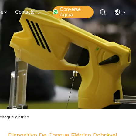
Converse
Contacte-Nos
os
Agora
choque elétrico
Dispositivo De Choque Elétrico Dobrável