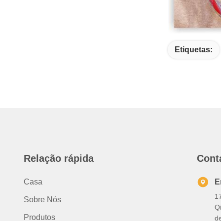
Etiquetas:
Relação rápida
Cont
Casa
E
1
Sobre Nós
Q
Produtos
d