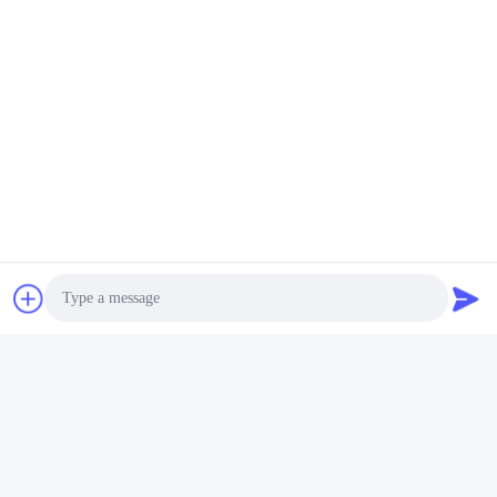
Arma De Atordoamento Não Letal
Arma De Arma De Choque
Contato rápido
Endereço
17º andar, Bloco 9A, Parque Científico Baoneng,
Comunidade Qinghu, Distrito de Longhua, Cidade de
Shenzhen, Província de Guangdong, China
Telefone
86-0755-33977936
Photo
E-mail
Video Call
info@hushacn.com