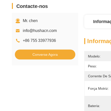
Contacte-nos
Mr. chen
Informa
info@hushacn.com
Informa
+86 755 33977936
Converse Agora
Modelo:
Peso:
Corrente De S
Força Motriz:
Bateria: