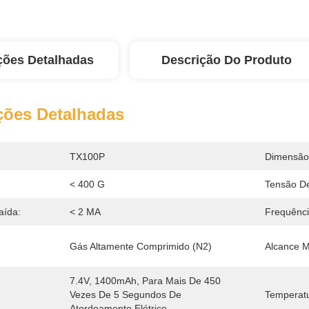
ções Detalhadas
Descrição Do Produto
ções Detalhadas
TX100P
Dimensão
< 400 G
Tensão De
aída:
< 2 MA
Frequênci
Gás Altamente Comprimido (N2)
Alcance 
7.4V, 1400mAh, Para Mais De 450 
Vezes De 5 Segundos De 
Temperat
Atordoamento Elétrico