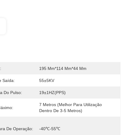
:
195 Mm*114 Mm*44 Mm
 Saída:
55±5KV
a Do Pulso:
19±1HZ(PPS)
7 Metros (melhor Para Utilização 
Máximo:
Dentro De 3-5 Metros)
ura De Operação:
-40℃-55℃