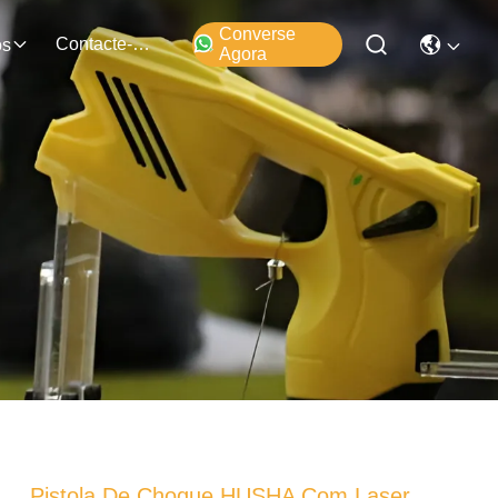
Converse
Contacte-Nos
os
Agora
Pistola De Choque HUSHA Com Laser