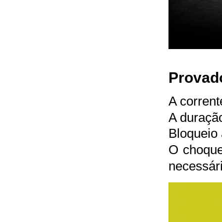
Provado
A corrent
A duração
Bloqueio 
O choque 
necessári