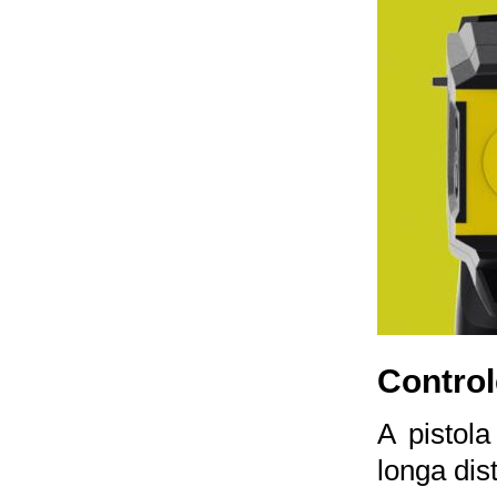
Control
A pistol
longa dis