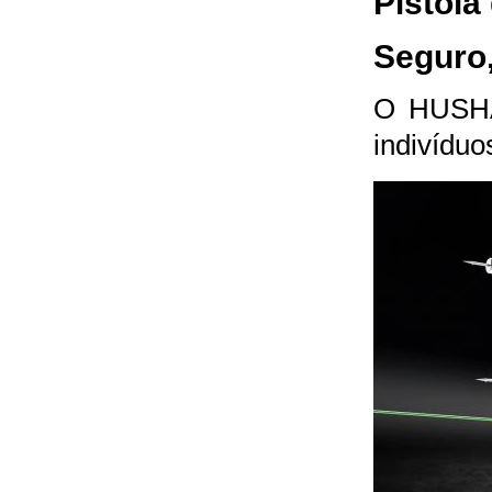
Pistol
Seguro,
O HUSHA 
indivíduo