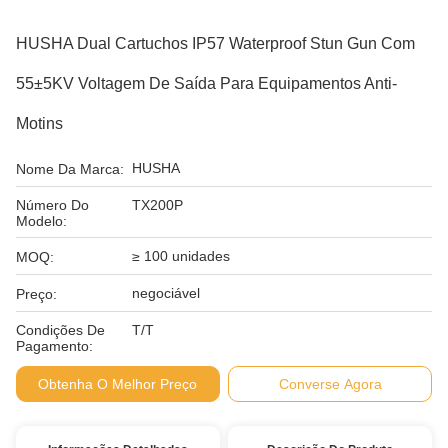
HUSHA Dual Cartuchos IP57 Waterproof Stun Gun Com
55±5KV Voltagem De Saída Para Equipamentos Anti-
Motins
HUSHA
Nome Da Marca:
Número Do
TX200P
Modelo:
≥ 100 unidades
MOQ:
negociável
Preço:
Condições De
T/T
Pagamento:
Obtenha O Melhor Preço
Converse Agora