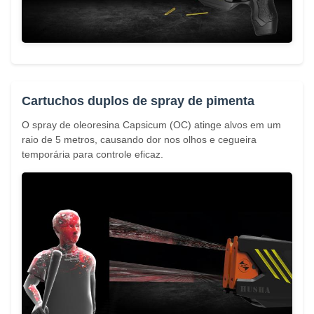
Cartuchos duplos de spray de pimenta
O spray de oleoresina Capsicum (OC) atinge alvos em um
raio de 5 metros, causando dor nos olhos e cegueira
temporária para controle eficaz.