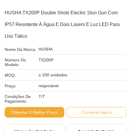
HUSHA TX200P Double Shots Electric Stun Gun Com
IP57 Resistente À Água E Dois Lasers E Luz LED Para
Uso Tático
HUSHA
Nome Da Marca:
Número Do
TX200P
Modelo:
≥ 100 unidades
MOQ:
negociável
Preço:
Condições De
T/T
Pagamento:
Obtenha O Melhor Preço
Converse Agora