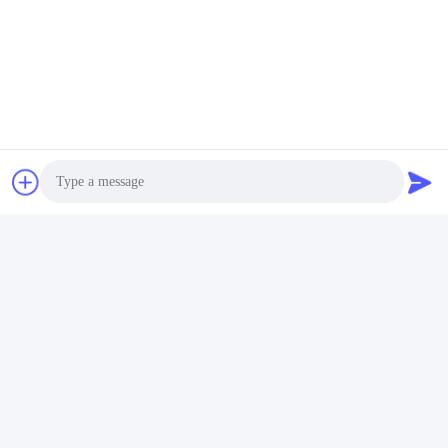
Ativação de câmera usada no corpo
O módulo Bluetooth integrado ativa câmeras próximas ao
corpo no modo de gravação quando o interruptor de
segurança é ligado, garantindo a gravação oportuna de
evidências.
Photo
Video Call
Audio Call