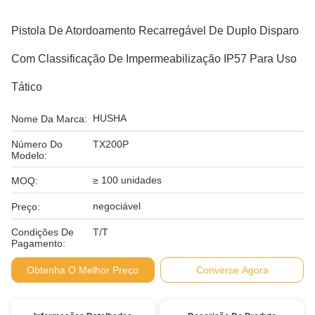
Pistola De Atordoamento Recarregável De Duplo Disparo
Com Classificação De Impermeabilização IP57 Para Uso
Tático
HUSHA
Nome Da Marca:
Número Do
TX200P
Modelo:
≥ 100 unidades
MOQ:
negociável
Preço:
Condições De
T/T
Pagamento:
Obtenha O Melhor Preço
Converse Agora